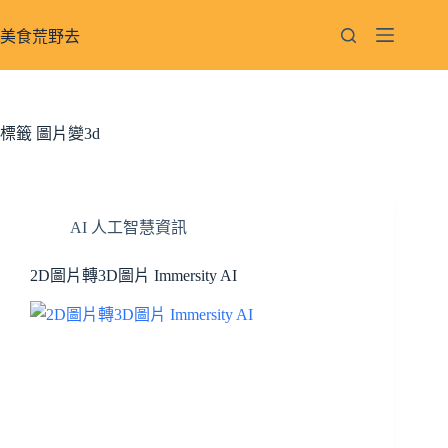
跳
至
美食荒野去
主
要
內
容
標籤
圖片變3d
AI 人工智慧資訊
2D圖片轉3D圖片 Immersity AI