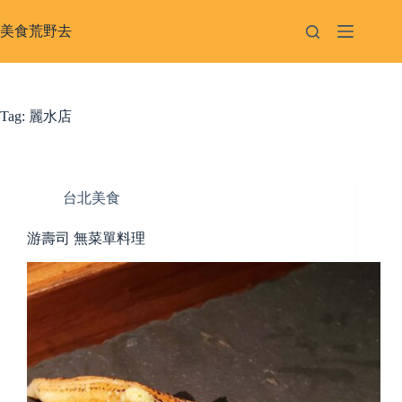
Skip
to
美食荒野去
content
Tag:
麗水店
台北美食
游壽司 無菜單料理