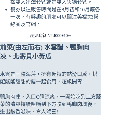
擇雙人串燒套餐或是雙人火鍋套餐。
餐券以往販售時間是在8月初和10月底各
一次，有興趣的朋友可以關注美福FB粉
絲團及官網。
炭火套餐 NT4000+10%
前菜(由左而右) 水雲醋、鴨胸肉
凍、北寄貝小黃瓜
水雲是一種海藻，擁有獨特的黏滑口感，搭
配酸酸甜甜的醋一起食用，超級開胃!
鴨胸肉凍，入口Q彈涼爽，一開始吃到上方蔬
菜的清爽持續咀嚼到下方咬到鴨胸肉塊後，
迸出鹹香滋味，令人驚喜!