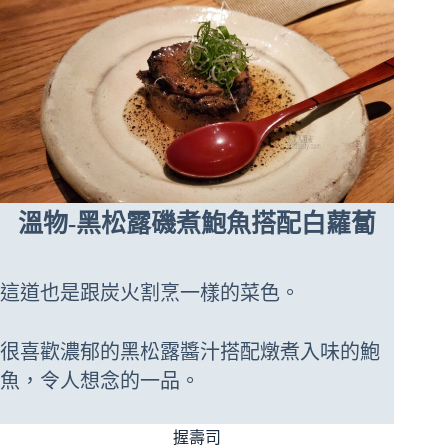
溫物-黑松露磯煮鮑魚搭配白蘿蔔
這道也是跟炭火割烹一樣的菜色。
很喜歡濃郁的黑松露醬汁搭配燉煮入味的鮑
魚，令人想念的一品。
握壽司