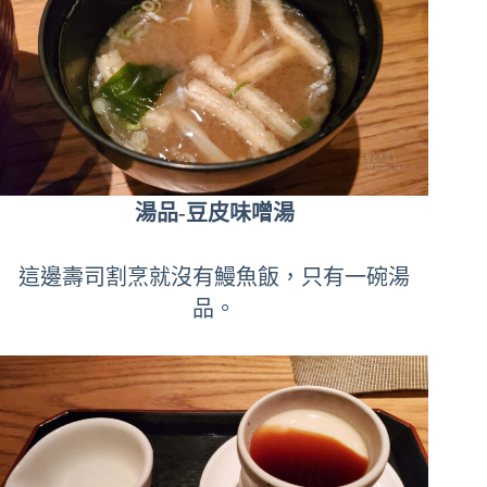
湯品-豆皮味噌湯
這邊壽司割烹就沒有鰻魚飯，只有一碗湯
品。