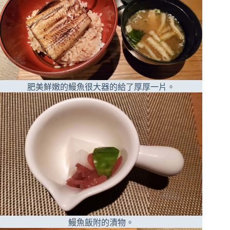
肥美鮮嫩的鰻魚很大器的給了厚厚一片。
鰻魚飯附的漬物。