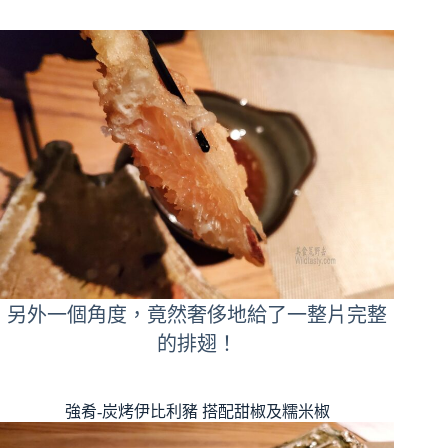
另外一個角度，竟然奢侈地給了一整片完整
的排翅！
強肴-炭烤伊比利豬 搭配甜椒及糯米椒