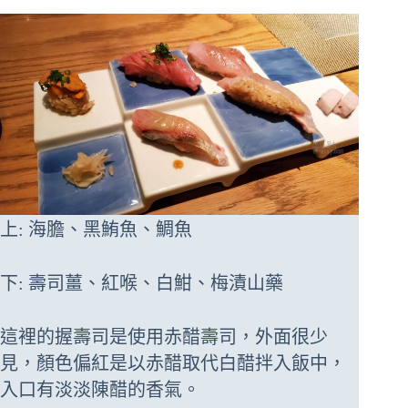
上: 海膽、黑鮪魚、鯛魚
下: 壽司薑、紅喉、白魽、梅漬山藥
這裡的握壽司是使用赤醋壽司，外面很少
見，顏色偏紅是以赤醋取代白醋拌入飯中，
入口有淡淡陳醋的香氣。