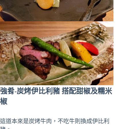
強肴-炭烤伊比利豬 搭配甜椒及糯米
椒
這道本來是炭烤牛肉，不吃牛則換成伊比利