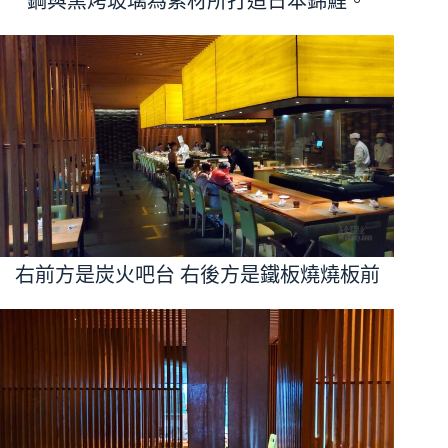
鋼與窯烤玻璃為素材所打造日本錦鯉。
右前方是炭火吧台 右後方是鐵板燒燒板前