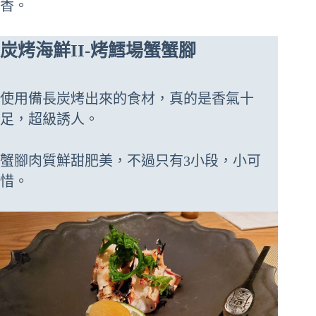
香。
炭烤海鮮II-烤鱈場蟹蟹腳
使用備長炭烤出來的食材，真的是香氣十
足，超級誘人。
蟹腳肉質鮮甜肥美，不過只有3小段，小可
惜。