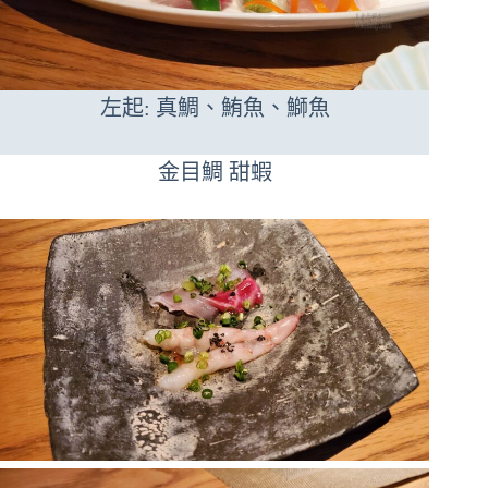
左起: 真鯛、鮪魚、鰤魚
金目鯛 甜蝦