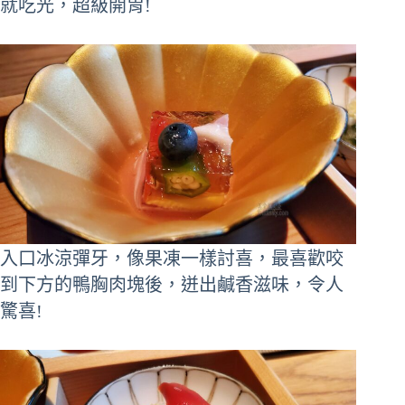
就吃光，超級開胃!
入口冰涼彈牙，像果凍一樣討喜，最喜歡咬
到下方的鴨胸肉塊後，迸出鹹香滋味，令人
驚喜!