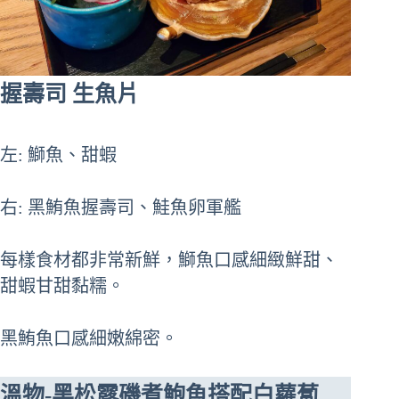
握壽司 生魚片
左: 鰤魚、甜蝦
右: 黑鮪魚握壽司、鮭魚卵軍艦
每樣食材都非常新鮮，鰤魚口感細緻鮮甜、
甜蝦甘甜黏糯。
黑鮪魚口感細嫩綿密。
溫物-黑松露磯煮鮑魚搭配白蘿蔔