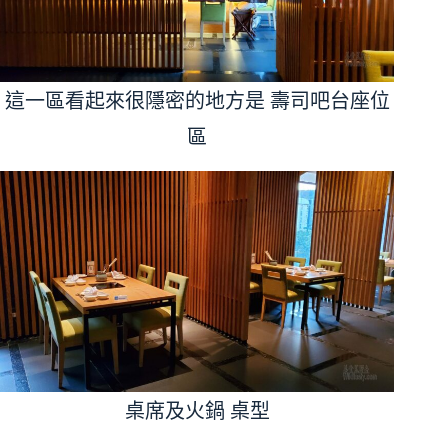
這一區看起來很隱密的地方是 壽司吧台座位
區
桌席及火鍋 桌型