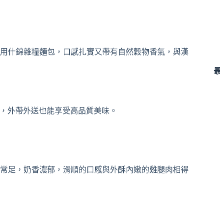
用什錦雜糧麵包，口感扎實又帶有自然穀物香氣，與漢
常足，奶香濃郁，滑順的口感與外酥內嫩的雞腿肉相得