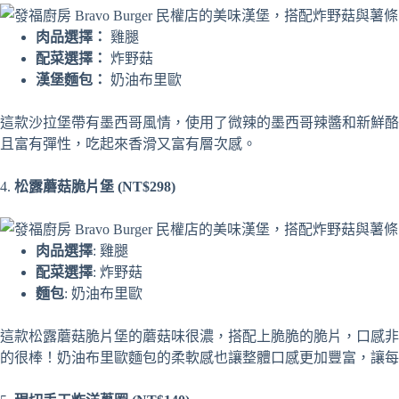
肉品選擇：
雞腿
配菜選擇：
炸野菇
漢堡麵包：
奶油布里歐
這款沙拉堡帶有墨西哥風情，使用了微辣的墨西哥辣醬和新鮮酪
且富有彈性，吃起來香滑又富有層次感。
4.
松露蘑菇脆片堡 (NT$298)
肉品選擇
: 雞腿
配菜選擇
: 炸野菇
麵包
: 奶油布里歐
這款松露蘑菇脆片堡的蘑菇味很濃，搭配上脆脆的脆片，口感非
的很棒！奶油布里歐麵包的柔軟感也讓整體口感更加豐富，讓每