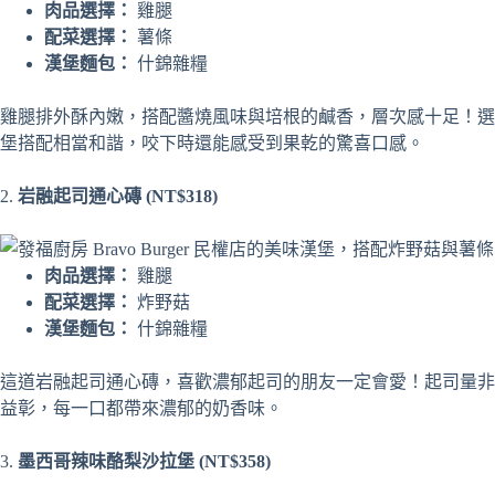
肉品選擇：
雞腿
配菜選擇：
薯條
漢堡麵包：
什錦雜糧
雞腿排外酥內嫩，搭配醬燒風味與培根的鹹香，層次感十足！選
堡搭配相當和諧，咬下時還能感受到果乾的驚喜口感。
2.
岩融起司通心磚 (NT$318)
肉品選擇：
雞腿
配菜選擇：
炸野菇
漢堡麵包：
什錦雜糧
這道岩融起司通心磚，喜歡濃郁起司的朋友一定會愛！起司量非
益彰，每一口都帶來濃郁的奶香味。
3.
墨西哥辣味酪梨沙拉堡 (NT$358)