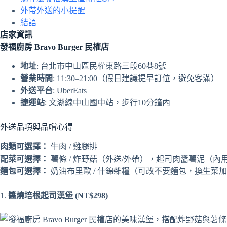
外帶外送的小提醒
結語
店家資訊
發福廚房 Bravo Burger 民權店
地址
: 台北市中山區民權東路三段60巷8號
營業時間
: 11:30–21:00（假日建議提早訂位，避免客滿）
外送平台
: UberEats
捷運站
: 文湖線中山國中站，步行10分鐘內
外送品項與品嚐心得
肉類可選擇：
牛肉 / 雞腿排
配菜可選擇：
薯條 / 炸野菇（外送/外帶），起司肉醬薯泥（內
麵包可選擇：
奶油布里歐 / 什錦雜糧（可改不要麵包，換生菜
1.
醬燒培根起司漢堡
(NT$298)