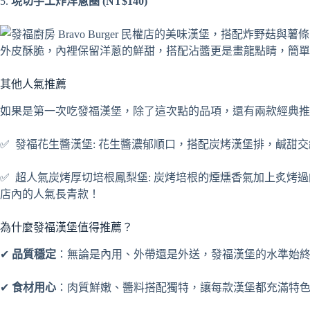
5.
現切手工炸洋蔥圈 (NT$140)
外皮酥脆，內裡保留洋蔥的鮮甜，搭配沾醬更是畫龍點睛，簡單
其他人氣推薦
如果是第一次吃發福漢堡，除了這次點的品項，還有兩款經典推
✅ 發福花生醬漢堡: 花生醬濃郁順口，搭配炭烤漢堡排，鹹甜
✅ 超人氣炭烤厚切培根鳳梨堡: 炭烤培根的煙燻香氣加上炙烤
店內的人氣長青款！
為什麼發福漢堡值得推薦？
✔
品質穩定
：無論是內用、外帶還是外送，發福漢堡的水準始
✔
食材用心
：肉質鮮嫩、醬料搭配獨特，讓每款漢堡都充滿特